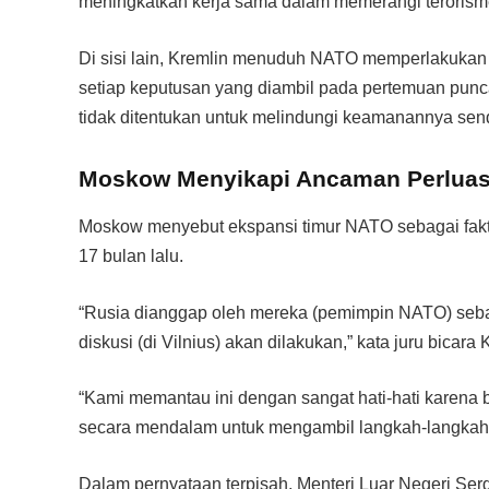
meningkatkan kerja sama dalam memerangi terorism
Di sisi lain, Kremlin menuduh NATO memperlakukan
setiap keputusan yang diambil pada pertemuan pu
tidak ditentukan untuk melindungi keamanannya send
Moskow Menyikapi Ancaman Perlua
Moskow menyebut ekspansi timur NATO sebagai fakt
17 bulan lalu.
“Rusia dianggap oleh mereka (pemimpin NATO) seba
diskusi (di Vilnius) akan dilakukan,” kata juru bicar
“Kami memantau ini dengan sangat hati-hati karena b
secara mendalam untuk mengambil langkah-langkah
Dalam pernyataan terpisah, Menteri Luar Negeri S