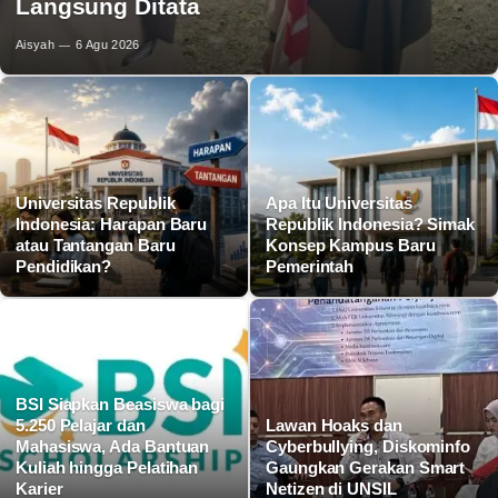
Langsung Ditata
Aisyah
6 Agu 2026
Universitas Republik
Apa Itu Universitas
Indonesia: Harapan Baru
Republik Indonesia? Simak
atau Tantangan Baru
Konsep Kampus Baru
Pendidikan?
Pemerintah
BSI Siapkan Beasiswa bagi
5.250 Pelajar dan
Lawan Hoaks dan
Mahasiswa, Ada Bantuan
Cyberbullying, Diskominfo
Kuliah hingga Pelatihan
Gaungkan Gerakan Smart
Karier
Netizen di UNSIL