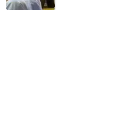
LSPR Institute dan UCL Jalin
Kolaborasi Global
Pendidikan
Marlina
5 Nov 2025