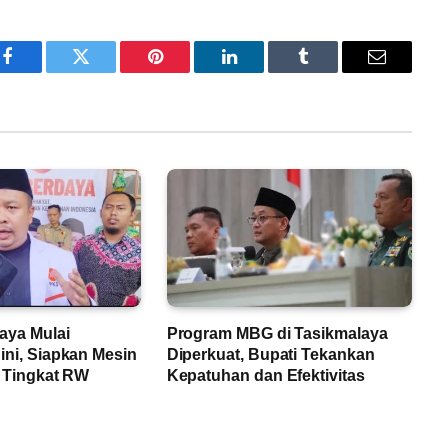
Facebook
Twitter
Pinterest
LinkedIn
Tumblr
Email
aya Mulai
Program MBG di Tasikmalaya
ini, Siapkan Mesin
Diperkuat, Bupati Tekankan
a Tingkat RW
Kepatuhan dan Efektivitas