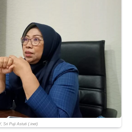
 Sri Puji Astuti (.inet)