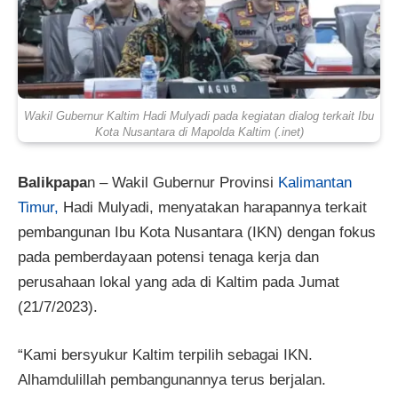
Wakil Gubernur Kaltim Hadi Mulyadi pada kegiatan dialog terkait Ibu
Kota Nusantara di Mapolda Kaltim (.inet)
Balikpapa
n – Wakil Gubernur Provinsi
Kalimantan
Timur,
Hadi Mulyadi, menyatakan harapannya terkait
pembangunan Ibu Kota Nusantara (IKN) dengan fokus
pada pemberdayaan potensi tenaga kerja dan
perusahaan lokal yang ada di Kaltim pada Jumat
(21/7/2023).
“Kami bersyukur Kaltim terpilih sebagai IKN.
Alhamdulillah pembangunannya terus berjalan.