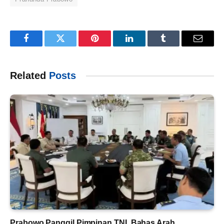
Facebook
Twitter
Pinterest
LinkedIn
Tumblr
Email
Related
Posts
Prabowo Panggil Pimpinan TNI, Bahas Arah