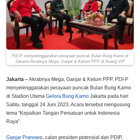
PDI-P menyelenggarakan perayaan puncak Bulan Bung Karno di
Jakarta Akrabnya Mega, Ganjar & Ketum PPP di Ruang VIP
Jakarta –
Akrabnya Mega, Ganjar & Ketum PPP.
PDI-P
menyelenggarakan perayaan puncak Bulan Bung Karno
di Stadion Utama
Gelora Bung Karno
Jakarta pada hari
Sabtu, tanggal 24 Juni 2023. Acara tersebut mengusung
tema “Kepalkan Tangan Persatuan untuk Indonesia
Raya”.
Ganjar Pranow
o, calon presiden potensial dari PDIP,