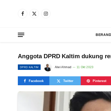
Facebook
X
Instagram
(Twitter)
BERAN
Anggota DPRD Kaltim dukung re
Alwi Ahmad
11 Okt 2023
DPRD KALTIM
Facebook
Twitter
Pinterest