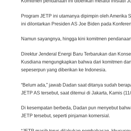
Komitmen pendanaan ini diberikan melalui inisiatif J
Program JETP ini utamanya dipimpin oleh Amerika S
ini dilontarkan Presiden AS Joe Biden pada Konferens
Namun sayangnya, hingga kini komitmen pendanaan t
Direktur Jenderal Energi Baru Terbarukan dan Kon
Kusdiana mengungkapkan bahwa dari komitmen dana 
sepeserpun yang diberikan ke Indonesia.
“Belum ada,” jawab Dadan saat ditanya sudah berap
JETP AS tersebut, saat ditemui di Jakarta, Kamis (11
Di kesempatan berbeda, Dadan pun menyebut bahwa
JETP tersebut, seperti pinjaman komersial.
“JETP masih terus dilakukan pembahasan, khususny