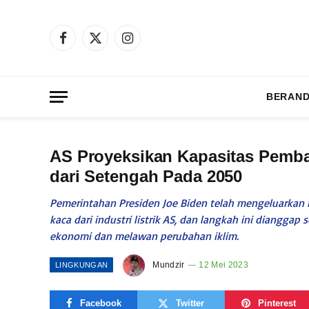
Facebook
X
Instagram
(Twitter)
BERAN
AS Proyeksikan Kapasitas Pemban
dari Setengah Pada 2050
Pemerintahan Presiden Joe Biden telah mengeluarkan
kaca dari industri listrik AS, dan langkah ini diangga
ekonomi dan melawan perubahan iklim.
Mundzir
12 Mei 2023
LINGKUNGAN
Facebook
Twitter
Pinterest