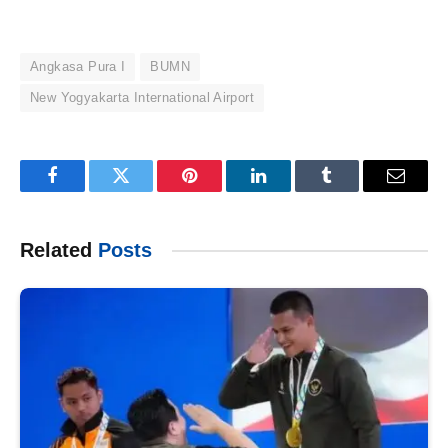
Angkasa Pura I
BUMN
New Yogyakarta International Airport
Facebook
Twitter
Pinterest
LinkedIn
Tumblr
Email
Related
Posts