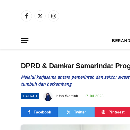
Facebook
X
Instagram
(Twitter)
BERAN
DPRD & Damkar Samarinda: Prog
Melalui kerjasama antara pemerintah dan sektor swas
tumbuh dan berkembang
Intan Wardah
17 Jul 2023
DAERAH
Facebook
Twitter
Pinterest