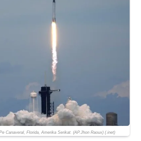
Pe Canaveral, Florida, Amerika Serikat. (AP.Jhon Raoux) (.inet)