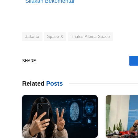
Silakan Bekomentar
Jakarta
Space X
Thales Alenia Space
SHARE.
Related
Posts