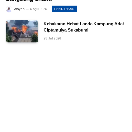
Aisyah
6 Agu 2026
PENDIDIKAN
Kebakaran Hebat Landa Kampung Adat
Ciptamulya Sukabumi
25 Jul 2026
10 Kebiasaan Sederhana yang Bisa
Mengurangi Stres Sehari-hari
25 Jul 2026
Universitas Republik Indonesia:
Harapan Baru atau Tantangan Baru
Pendidikan?
23 Jul 2026
Stay In Touch