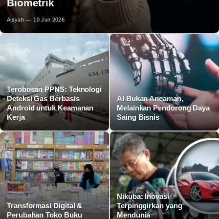
Biometrik
Aisyah
10 Jun 2026
Terobosan PPNS: Teknologi
Deteksi Gas Berbasis
AI Bukan Ancaman,
Android untuk Keamanan
Melainkan Pendorong Daya
Kerja
Saing Bisnis
Nikuba: Inovasi
Transformasi Digital &
Terpinggirkan yang
Perubahan Toko Buku
Mendunia