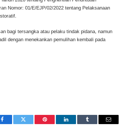
daran Nomor: 01/E/EJP/02/2022 tentang Pelaksanaan
toratif.
an bagi tersangka atau pelaku tindak pidana, namun
adil dengan menekankan pemulihan kembali pada
Facebook
Twitter
Pinterest
LinkedIn
Tumblr
Email