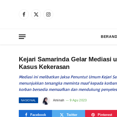
Facebook
X
Instagram
(Twitter)
BERAN
Kejari Samarinda Gelar Mediasi u
Kasus Kekerasan
Mediasi ini melibatkan Jaksa Penuntut Umum Kejari Sa
menunjukkan tersangka meminta maaf kepada korban 
korban bersedia memaafkan dan mendukung penyelesai
Aminah
9 Agu 2023
NASIONAL
Facebook
Twitter
Pinterest