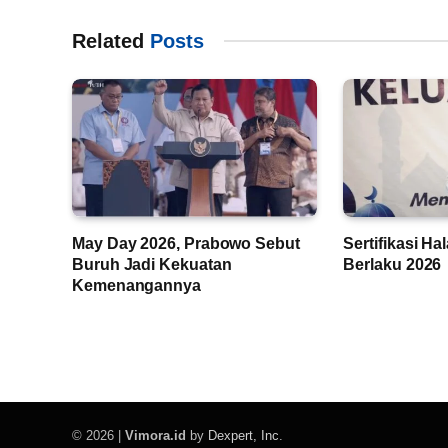
Related
Posts
May Day 2026, Prabowo Sebut
Sertifikasi Ha
Buruh Jadi Kekuatan
Berlaku 2026
Kemenangannya
© 2026 |
Vimora.id
by
Dexpert, Inc
.