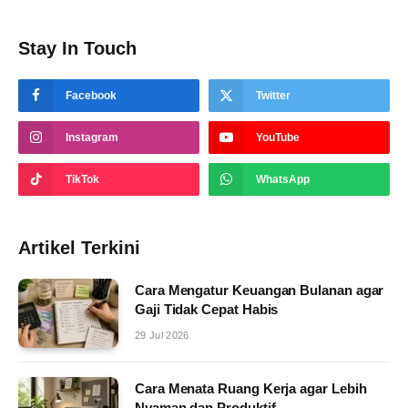
Stay In Touch
Facebook
Twitter
Instagram
YouTube
TikTok
WhatsApp
Artikel Terkini
Cara Mengatur Keuangan Bulanan agar
Gaji Tidak Cepat Habis
29 Jul 2026
Cara Menata Ruang Kerja agar Lebih
Nyaman dan Produktif