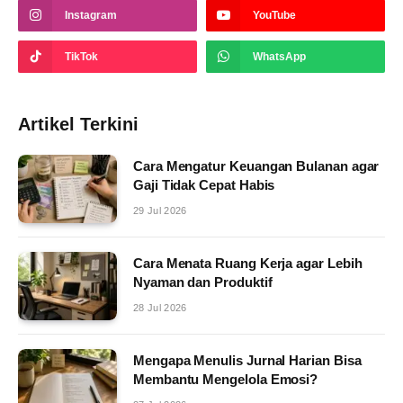
Instagram
YouTube
TikTok
WhatsApp
Artikel Terkini
Cara Mengatur Keuangan Bulanan agar
Gaji Tidak Cepat Habis
29 Jul 2026
Cara Menata Ruang Kerja agar Lebih
Nyaman dan Produktif
28 Jul 2026
Mengapa Menulis Jurnal Harian Bisa
Membantu Mengelola Emosi?