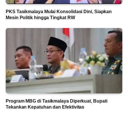
PKS Tasikmalaya Mulai Konsolidasi Dini, Siapkan
Mesin Politik hingga Tingkat RW
Program MBG di Tasikmalaya Diperkuat, Bupati
Tekankan Kepatuhan dan Efektivitas