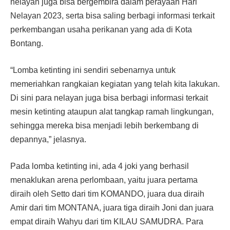
nelayan juga bisa bergembira dalam perayaan Hari
Nelayan 2023, serta bisa saling berbagi informasi terkait
perkembangan usaha perikanan yang ada di Kota
Bontang.
“Lomba ketinting ini sendiri sebenarnya untuk
memeriahkan rangkaian kegiatan yang telah kita lakukan.
Di sini para nelayan juga bisa berbagi informasi terkait
mesin ketinting ataupun alat tangkap ramah lingkungan,
sehingga mereka bisa menjadi lebih berkembang di
depannya,” jelasnya.
Pada lomba ketinting ini, ada 4 joki yang berhasil
menaklukan arena perlombaan, yaitu juara pertama
diraih oleh Setto dari tim KOMANDO, juara dua diraih
Amir dari tim MONTANA, juara tiga diraih Joni dan juara
empat diraih Wahyu dari tim KILAU SAMUDRA. Para