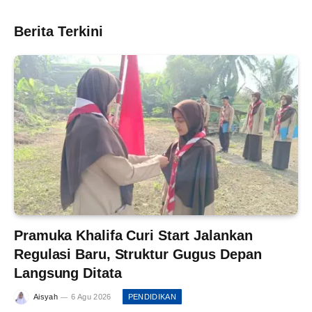
Berita Terkini
Pramuka Khalifa Curi Start Jalankan
Regulasi Baru, Struktur Gugus Depan
Langsung Ditata
Aisyah
6 Agu 2026
PENDIDIKAN