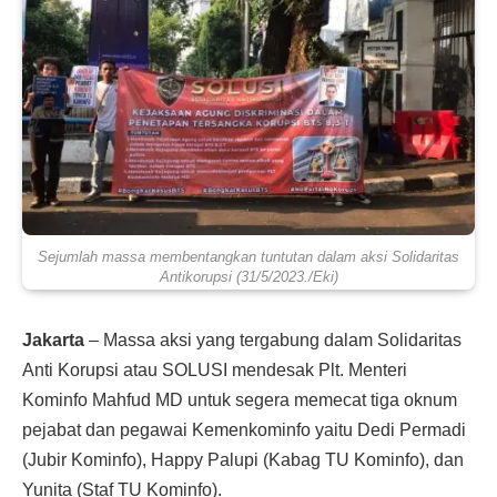
Sejumlah massa membentangkan tuntutan dalam aksi Solidaritas
Antikorupsi (31/5/2023./Eki)
Jakarta
– Massa aksi yang tergabung dalam Solidaritas
Anti Korupsi atau SOLUSI mendesak Plt. Menteri
Kominfo Mahfud MD untuk segera memecat tiga oknum
pejabat dan pegawai Kemenkominfo yaitu Dedi Permadi
(Jubir Kominfo), Happy Palupi (Kabag TU Kominfo), dan
Yunita (Staf TU Kominfo).