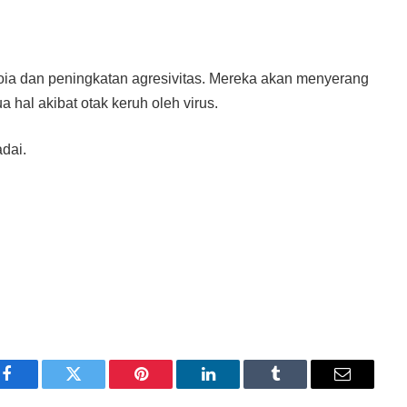
ia dan peningkatan agresivitas. Mereka akan menyerang
hal akibat otak keruh oleh virus.
adai.
Facebook
Twitter
Pinterest
LinkedIn
Tumblr
Email