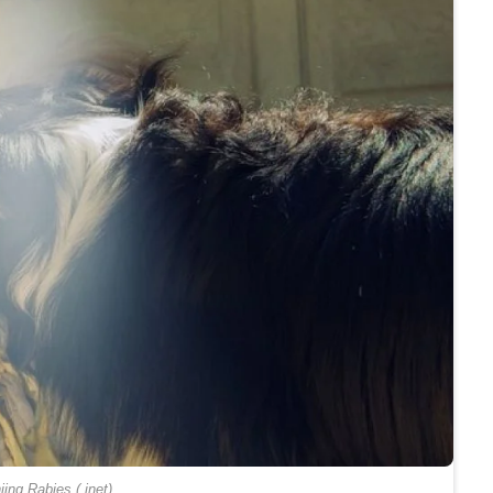
jing Rabies (.inet)