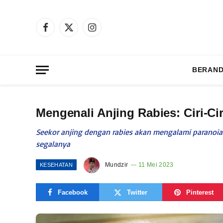
Facebook
X
Instagram
(Twitter)
BERAN
Mengenali Anjing Rabies: Ciri-C
Seekor anjing dengan rabies akan mengalami paranoia
segalanya
Mundzir
11 Mei 2023
KESEHATAN
Facebook
Twitter
Pinterest