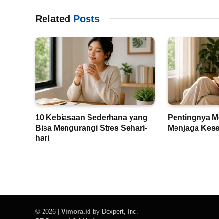
Related
Posts
10 Kebiasaan Sederhana yang
Pentingnya M
Bisa Mengurangi Stres Sehari-
Menjaga Kese
hari
© 2026 |
Vimora.id
by
Dexpert, Inc
.