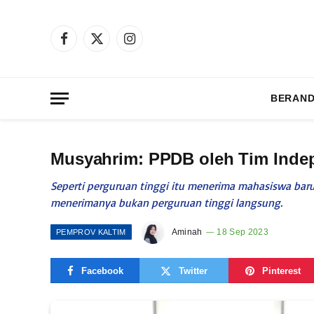
Facebook
X
Instagram
(Twitter)
BERAN
Musyahrim: PPDB oleh Tim Inde
Seperti perguruan tinggi itu menerima mahasiswa bar
menerimanya bukan perguruan tinggi langsung.
Aminah
18 Sep 2023
PEMPROV KALTIM
Facebook
Twitter
Pinterest