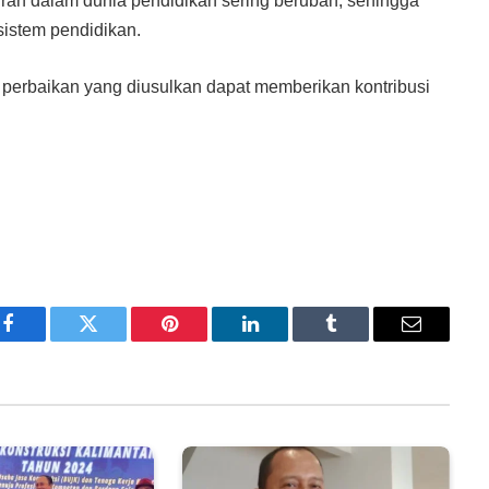
ran dalam dunia pendidikan sering berubah, sehingga
sistem pendidikan.
 perbaikan yang diusulkan dapat memberikan kontribusi
Facebook
Twitter
Pinterest
LinkedIn
Tumblr
Email