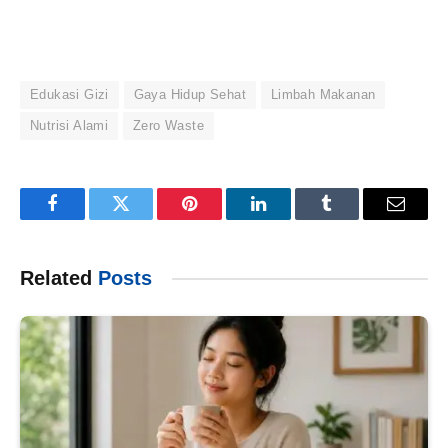
Edukasi Gizi
Gaya Hidup Sehat
Limbah Makanan
Nutrisi Alami
Zero Waste
Facebook
Twitter
Pinterest
LinkedIn
Tumblr
Email
Related
Posts