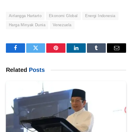
Airlangga Hartarto
Ekonomi Global
Energi Indonesia
Harga Minyak Dunia
Venezuela
Facebook
Twitter
Pinterest
LinkedIn
Tumblr
Email
Related
Posts