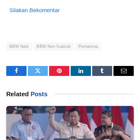
Silakan Bekomentar
BBM Naik
BBM Non-Subsidi
Pertamina
Facebook
Twitter
Pinterest
LinkedIn
Tumblr
Email
Related
Posts