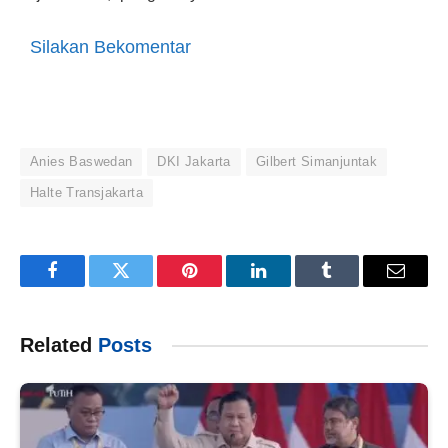
Silakan Bekomentar
Anies Baswedan
DKI Jakarta
Gilbert Simanjuntak
Halte Transjakarta
Facebook
Twitter
Pinterest
LinkedIn
Tumblr
Email
Related
Posts