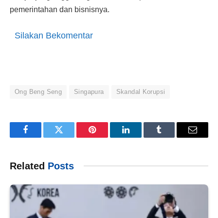
pemerintahan dan bisnisnya.
Silakan Bekomentar
Ong Beng Seng
Singapura
Skandal Korupsi
Facebook
Twitter
Pinterest
LinkedIn
Tumblr
Email
Related
Posts