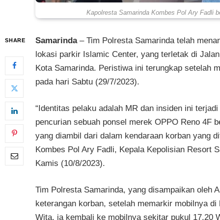
Kapolresta Samarinda Kombes Pol Ary Fadli be
Samarinda
–
Tim Polresta Samarinda telah menang
SHARE
lokasi parkir Islamic Center, yang terletak di Ja
Kota Samarinda. Peristiwa ini terungkap setelah m
pada hari Sabtu (29/7/2023).
“Identitas pelaku adalah MR dan insiden ini terja
pencurian sebuah ponsel merek OPPO Reno 4F be
yang diambil dari dalam kendaraan korban yang di
Kombes Pol Ary Fadli, Kepala Kepolisian Resort S
Kamis (10/8/2023).
Tim Polresta Samarinda, yang disampaikan oleh A
keterangan korban, setelah memarkir mobilnya di 
Wita, ia kembali ke mobilnya sekitar pukul 17.20 W