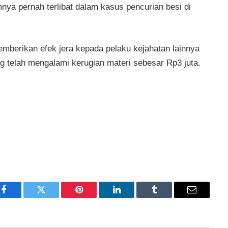
nya pernah terlibat dalam kasus pencurian besi di
berikan efek jera kepada pelaku kejahatan lainnya
 telah mengalami kerugian materi sebesar Rp3 juta.
Facebook
Twitter
Pinterest
LinkedIn
Tumblr
Email