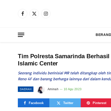
Facebook
X
Instagram
(Twitter)
BERAN
Tim Polresta Samarinda Berhasi
Islamic Center
Seorang individu berinisial MR telah ditangkap oleh 
Reno 4F dan barang berharga lainnya dari dalam kend
Aminah
10 Agu 2023
DAERAH
Facebook
Twitter
Pinterest