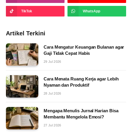
TikTok
WhatsApp
Artikel Terkini
Cara Mengatur Keuangan Bulanan agar
Gaji Tidak Cepat Habis
29 Jul 2026
Cara Menata Ruang Kerja agar Lebih
Nyaman dan Produktif
28 Jul 2026
Mengapa Menulis Jurnal Harian Bisa
Membantu Mengelola Emosi?
27 Jul 2026