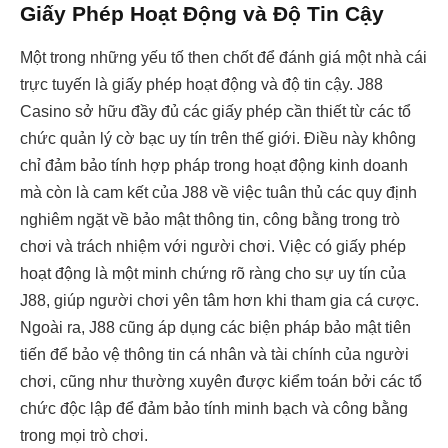
Giấy Phép Hoạt Động và Độ Tin Cậy
Một trong những yếu tố then chốt để đánh giá một nhà cái
trực tuyến là giấy phép hoạt động và độ tin cậy. J88
Casino sở hữu đầy đủ các giấy phép cần thiết từ các tổ
chức quản lý cờ bạc uy tín trên thế giới. Điều này không
chỉ đảm bảo tính hợp pháp trong hoạt động kinh doanh
mà còn là cam kết của J88 về việc tuân thủ các quy định
nghiêm ngặt về bảo mật thông tin, công bằng trong trò
chơi và trách nhiệm với người chơi. Việc có giấy phép
hoạt động là một minh chứng rõ ràng cho sự uy tín của
J88, giúp người chơi yên tâm hơn khi tham gia cá cược.
Ngoài ra, J88 cũng áp dụng các biện pháp bảo mật tiên
tiến để bảo vệ thông tin cá nhân và tài chính của người
chơi, cũng như thường xuyên được kiểm toán bởi các tổ
chức độc lập để đảm bảo tính minh bạch và công bằng
trong mọi trò chơi.