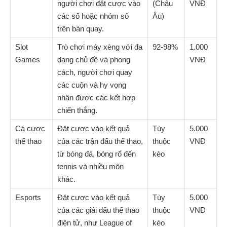
người chơi đặt cược vào
(Châu
VNĐ
các số hoặc nhóm số
Âu)
trên bàn quay.
Slot
Trò chơi máy xèng với đa
92-98%
1.000
Games
dạng chủ đề và phong
VNĐ
cách, người chơi quay
các cuộn và hy vọng
nhận được các kết hợp
chiến thắng.
Cá cược
Đặt cược vào kết quả
Tùy
5.000
thể thao
của các trận đấu thể thao,
thuộc
VNĐ
từ bóng đá, bóng rổ đến
kèo
tennis và nhiều môn
khác.
Esports
Đặt cược vào kết quả
Tùy
5.000
của các giải đấu thể thao
thuộc
VNĐ
điện tử, như League of
kèo