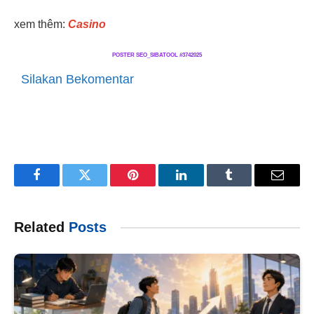
xem thêm:
Casino
POSTER SEO_SIBATOOL #3742025
Silakan Bekomentar
Facebook
Twitter
Pinterest
LinkedIn
Tumblr
Email
Related
Posts