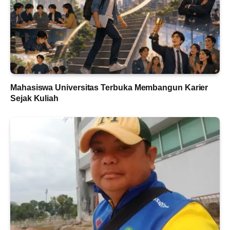
Mahasiswa Universitas Terbuka Membangun Karier
Sejak Kuliah