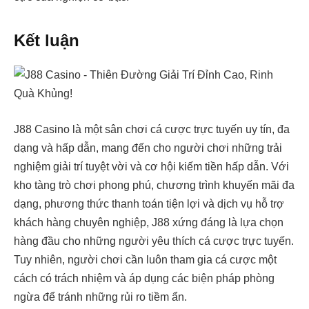
Kết luận
J88 Casino là một sân chơi cá cược trực tuyến uy tín, đa
dạng và hấp dẫn, mang đến cho người chơi những trải
nghiệm giải trí tuyệt vời và cơ hội kiếm tiền hấp dẫn. Với
kho tàng trò chơi phong phú, chương trình khuyến mãi đa
dạng, phương thức thanh toán tiện lợi và dịch vụ hỗ trợ
khách hàng chuyên nghiệp, J88 xứng đáng là lựa chọn
hàng đầu cho những người yêu thích cá cược trực tuyến.
Tuy nhiên, người chơi cần luôn tham gia cá cược một
cách có trách nhiệm và áp dụng các biện pháp phòng
ngừa để tránh những rủi ro tiềm ẩn.