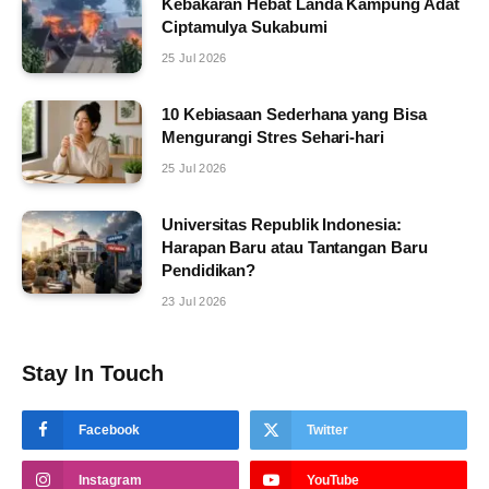
Kebakaran Hebat Landa Kampung Adat
Ciptamulya Sukabumi
25 Jul 2026
10 Kebiasaan Sederhana yang Bisa
Mengurangi Stres Sehari-hari
25 Jul 2026
Universitas Republik Indonesia:
Harapan Baru atau Tantangan Baru
Pendidikan?
23 Jul 2026
Stay In Touch
Facebook
Twitter
Instagram
YouTube