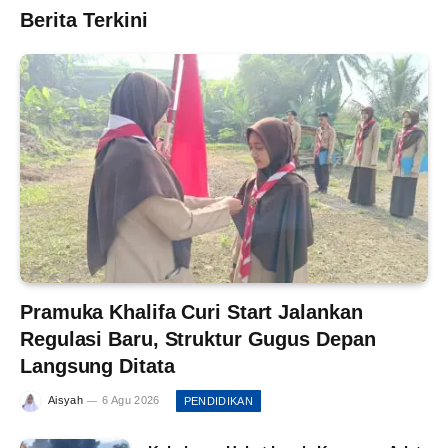
Berita Terkini
Pramuka Khalifa Curi Start Jalankan
Regulasi Baru, Struktur Gugus Depan
Langsung Ditata
Aisyah
6 Agu 2026
PENDIDIKAN