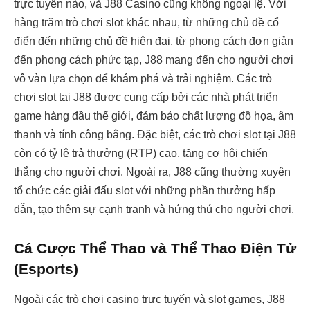
trực tuyến nào, và J88 Casino cũng không ngoại lệ. Với
hàng trăm trò chơi slot khác nhau, từ những chủ đề cổ
điển đến những chủ đề hiện đại, từ phong cách đơn giản
đến phong cách phức tạp, J88 mang đến cho người chơi
vô vàn lựa chọn để khám phá và trải nghiệm. Các trò
chơi slot tại J88 được cung cấp bởi các nhà phát triển
game hàng đầu thế giới, đảm bảo chất lượng đồ họa, âm
thanh và tính công bằng. Đặc biệt, các trò chơi slot tại J88
còn có tỷ lệ trả thưởng (RTP) cao, tăng cơ hội chiến
thắng cho người chơi. Ngoài ra, J88 cũng thường xuyên
tổ chức các giải đấu slot với những phần thưởng hấp
dẫn, tạo thêm sự cạnh tranh và hứng thú cho người chơi.
Cá Cược Thể Thao và Thể Thao Điện Tử
(Esports)
Ngoài các trò chơi casino trực tuyến và slot games, J88