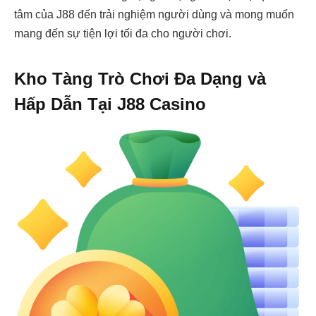
tâm của J88 đến trải nghiệm người dùng và mong muốn
mang đến sự tiện lợi tối đa cho người chơi.
Kho Tàng Trò Chơi Đa Dạng và
Hấp Dẫn Tại J88 Casino