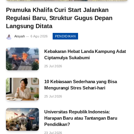
Pramuka Khalifa Curi Start Jalankan
Regulasi Baru, Struktur Gugus Depan
Langsung Ditata
Aisyah
6 Agu 2026
PENDIDIKAN
Kebakaran Hebat Landa Kampung Adat
Ciptamulya Sukabumi
25 Jul 2026
10 Kebiasaan Sederhana yang Bisa
Mengurangi Stres Sehari-hari
25 Jul 2026
Universitas Republik Indonesia:
Harapan Baru atau Tantangan Baru
Pendidikan?
23 Jul 2026