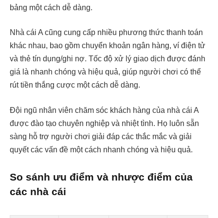
bảng một cách dễ dàng.
Nhà cái A cũng cung cấp nhiều phương thức thanh toán
khác nhau, bao gồm chuyển khoản ngân hàng, ví điện tử
và thẻ tín dụng/ghi nợ. Tốc độ xử lý giao dịch được đánh
giá là nhanh chóng và hiệu quả, giúp người chơi có thể
rút tiền thắng cược một cách dễ dàng.
Đội ngũ nhân viên chăm sóc khách hàng của nhà cái A
được đào tạo chuyên nghiệp và nhiệt tình. Họ luôn sẵn
sàng hỗ trợ người chơi giải đáp các thắc mắc và giải
quyết các vấn đề một cách nhanh chóng và hiệu quả.
So sánh ưu điểm và nhược điểm của
các nhà cái