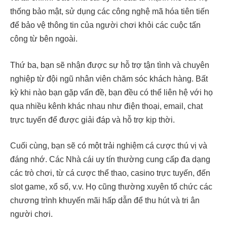
thống bảo mật, sử dụng các công nghệ mã hóa tiên tiến
để bảo vệ thông tin của người chơi khỏi các cuộc tấn
công từ bên ngoài.
Thứ ba, bạn sẽ nhận được sự hỗ trợ tận tình và chuyên
nghiệp từ đội ngũ nhân viên chăm sóc khách hàng. Bất
kỳ khi nào bạn gặp vấn đề, bạn đều có thể liên hệ với họ
qua nhiều kênh khác nhau như điện thoại, email, chat
trực tuyến để được giải đáp và hỗ trợ kịp thời.
Cuối cùng, bạn sẽ có một trải nghiệm cá cược thú vị và
đáng nhớ. Các Nhà cái uy tín thường cung cấp đa dạng
các trò chơi, từ cá cược thể thao, casino trực tuyến, đến
slot game, xổ số, v.v. Họ cũng thường xuyên tổ chức các
chương trình khuyến mãi hấp dẫn để thu hút và tri ân
người chơi.