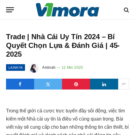
Trade | Nhà Cái Uy Tín 2024 – Bí
Quyết Chọn Lựa & Đánh Giá | 45-
2025
Aminah
11 Mei 2020
LAINNYA
Trong thế giới cá cược trực tuyến đầy sôi động, việc tìm
kiếm một Nhà cái uy tín là điều vô cùng quan trọng. Bài
viết này sẽ cung cấp cho bạn những thông tin cần thiết, bí