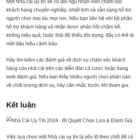
Một Nhà cái uy tín sẽ có đội ngũ nhân viên chăm sóc
khách hàng chuyên nghiệp, nhiệt tình và sẵn sàng hỗ trợ
người chơi mọi lúc mọi nơi. Nếu bạn liên hệ với bộ phận
hỗ trợ khách hàng và nhận được phản hồi chậm trễ,
không hiệu quả, hoặc thái độ thiếu tôn trọng, đây có thể là
một dấu hiệu cảnh báo.
Hãy tìm kiếm các đánh giá về dịch vụ chăm sóc khách
hàng của nhà cái trên các diễn đàn cá cược hoặc trang
web đánh giá. Nếu bạn thấy nhiều người chơi phàn nàn
về chất lượng dịch vụ, hãy cân nhắc trước khi tham gia.
Kết luận
Việc lựa chọn một Nhà cái uy tín là yếu tố then chốt để có