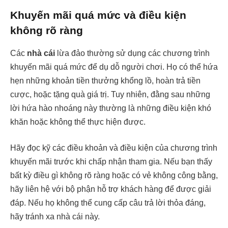
Khuyến mãi quá mức và điều kiện
không rõ ràng
Các
nhà cái
lừa đảo thường sử dụng các chương trình
khuyến mãi quá mức để dụ dỗ người chơi. Họ có thể hứa
hẹn những khoản tiền thưởng khổng lồ, hoàn trả tiền
cược, hoặc tặng quà giá trị. Tuy nhiên, đằng sau những
lời hứa hào nhoáng này thường là những điều kiện khó
khăn hoặc không thể thực hiện được.
Hãy đọc kỹ các điều khoản và điều kiện của chương trình
khuyến mãi trước khi chấp nhận tham gia. Nếu bạn thấy
bất kỳ điều gì không rõ ràng hoặc có vẻ không công bằng,
hãy liên hệ với bộ phận hỗ trợ khách hàng để được giải
đáp. Nếu họ không thể cung cấp câu trả lời thỏa đáng,
hãy tránh xa nhà cái này.