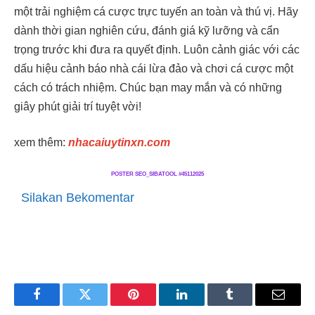
một trải nghiệm cá cược trực tuyến an toàn và thú vị. Hãy
dành thời gian nghiên cứu, đánh giá kỹ lưỡng và cẩn
trọng trước khi đưa ra quyết định. Luôn cảnh giác với các
dấu hiệu cảnh báo nhà cái lừa đảo và chơi cá cược một
cách có trách nhiệm. Chúc bạn may mắn và có những
giây phút giải trí tuyệt vời!
xem thêm:
nhacaiuytinxn.com
POSTER SEO_SIBATOOL #45112025
Silakan Bekomentar
Facebook
Twitter
Pinterest
LinkedIn
Tumblr
Email