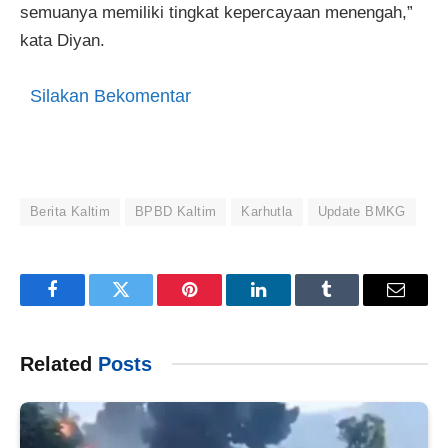
semuanya memiliki tingkat kepercayaan menengah,”
kata Diyan.
Silakan Bekomentar
Berita Kaltim
BPBD Kaltim
Karhutla
Update BMKG
Facebook
Twitter
Pinterest
LinkedIn
Tumblr
Email
Related
Posts