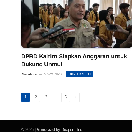
DPRD Kaltim Siapkan Anggaran untuk
Dukung Unmul
Alwi Ahmad
5 Nov 2023
DPRD KALTIM
…
Next
1
2
3
5
© 2026 |
Vimora.id
by
Dexpert, Inc
.