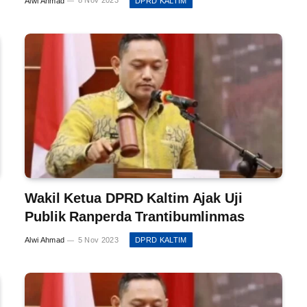
Alwi Ahmad
8 Nov 2023
DPRD KALTIM
Wakil Ketua DPRD Kaltim Ajak Uji
Publik Ranperda Trantibumlinmas
Alwi Ahmad
5 Nov 2023
DPRD KALTIM