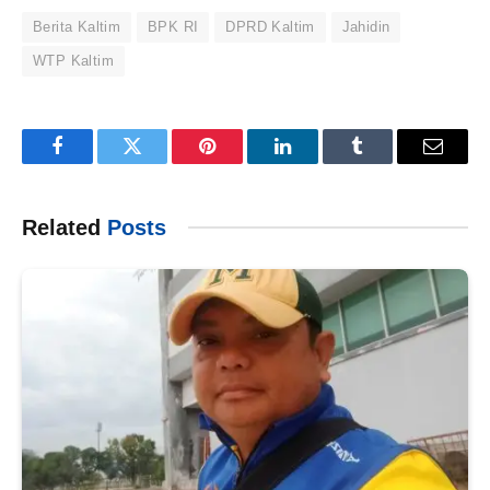
Berita Kaltim
BPK RI
DPRD Kaltim
Jahidin
WTP Kaltim
Facebook
Twitter
Pinterest
LinkedIn
Tumblr
Email
Related
Posts