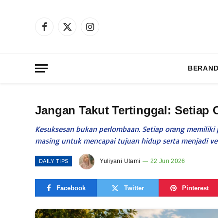
Facebook
X
Instagram
(Twitter)
BERAN
Jangan Takut Tertinggal: Setiap
Kesuksesan bukan perlombaan. Setiap orang memiliki 
masing untuk mencapai tujuan hidup serta menjadi versi
Yuliyani Utami
22 Jun 2026
DAILY TIPS
Facebook
Twitter
Pinterest