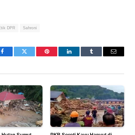
Etik DPR
Sahroni
Facebook
Twitter
Pinterest
LinkedIn
Tumblr
Email
k Hutan Sumut
PKB Soroti Kayu Hanyut di