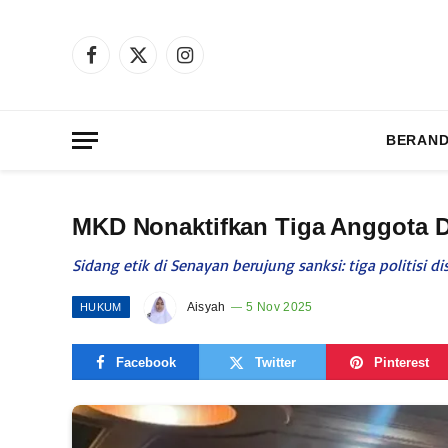
Facebook
X
Instagram
(Twitter)
BERAN
MKD Nonaktifkan Tiga Anggota D
Sidang etik di Senayan berujung sanksi: tiga politisi d
Aisyah
5 Nov 2025
HUKUM
Facebook
Twitter
Pinterest