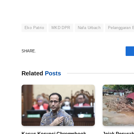
Eko Patrio
MKD DPR
Nafa Urbach
Pelanggaran 
SHARE.
Related
Posts
Kasus Korupsi Chromebook,
Jejak Perusa