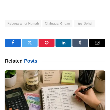
Kebugaran di Rumah
Olahraga Ringan
Tips Sehat
Facebook
Twitter
Pinterest
LinkedIn
Tumblr
Email
Related
Posts