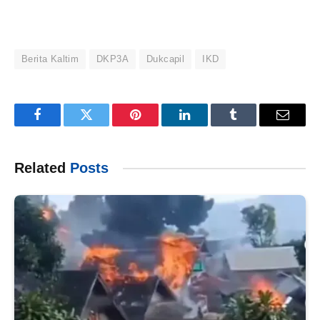
Berita Kaltim
DKP3A
Dukcapil
IKD
Facebook
Twitter
Pinterest
LinkedIn
Tumblr
Email
Related
Posts