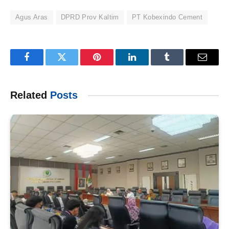
Agus Aras
DPRD Prov Kaltim
PT Kobexindo Cement
Facebook
Twitter
Pinterest
LinkedIn
Tumblr
Email
Related
Posts