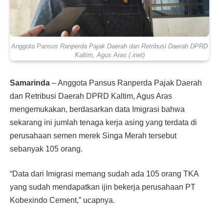
Anggota Pansus Ranperda Pajak Daerah dan Retribusi Daerah DPRD
Kaltim, Agus Aras (.inet)
Samarinda
– Anggota Pansus Ranperda Pajak Daerah
dan Retribusi Daerah DPRD Kaltim, Agus Aras
mengemukakan, berdasarkan data Imigrasi bahwa
sekarang ini jumlah tenaga kerja asing yang terdata di
perusahaan se­men merek Singa Merah terse­but
sebanyak 105 orang.
“Data dari Imigrasi memang sudah ada 105 orang TKA
yang sudah mendapatkan ijin beker­ja perusahaan PT
Kobexindo Cement,” ucapnya.