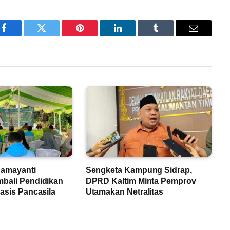
Facebook
Twitter
Pinterest
LinkedIn
Tumblr
Email
Damayanti
Sengketa Kampung Sidrap,
bali Pendidikan
DPRD Kaltim Minta Pemprov
asis Pancasila
Utamakan Netralitas