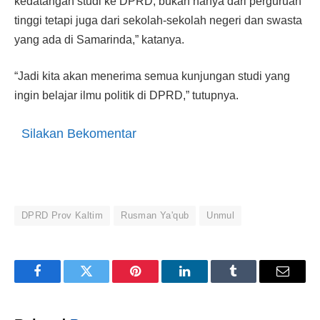
kedatangan studi ke DPRD, bukan hanya dari perguruan
tinggi tetapi juga dari sekolah-sekolah negeri dan swasta
yang ada di Samarinda,” katanya.
“Jadi kita akan menerima semua kunjungan studi yang
ingin belajar ilmu politik di DPRD,” tutupnya.
Silakan Bekomentar
DPRD Prov Kaltim
Rusman Ya'qub
Unmul
Facebook
Twitter
Pinterest
LinkedIn
Tumblr
Email